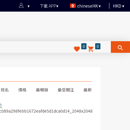
下載 APP
chineseHK
HKD
0
0
姓名
價格
最暢銷
最受關注
最新