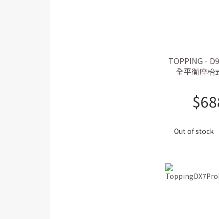
TOPPING - 
全平衡座枱式
AK4499解碼, 
牙
$
68
Out of stock