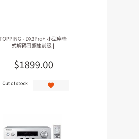
TOPPING - DX3Pro+ 小型座枱
式解碼耳擴連前級 |
ES9038Q2M解碼 | DSD512,
32bit/768khz | aptX HD,LDAC
$
1899.00
高清藍牙接收
Out of stock