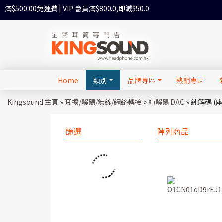
滿$500.00免運費 | VIP 會員滿$800.0,即減$50.0
Home
類別
品牌專區
熱銷專區
Kingsound 主頁
»
耳擴/解碼/無線/網絡轉接
»
純解碼 DAC
»
純解碼 (
篩選
陣列商品