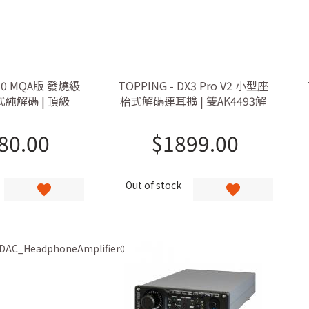
D90 MQA版 發燒級
TOPPING - DX3 Pro V2 小型座
純解碼 | 頂級
枱式解碼連耳擴 | 雙AK4493解
I2S輸入, 24/96藍
碼, DSD512, 32bit/768khz,
接收
aptX HD,LDAC藍牙接收
80.00
$
1899.00
Out of stock