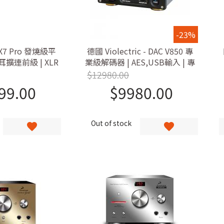
-23%
DX7 Pro 發燒級平
德國 Violectric - DAC V850 專
擴連前級 | XLR
業級解碼器 | AES,USB輸入 | 專
4mm 平衡耳機輸出 |
業PWM升頻功能 | 德國製造
$
12980.00
DSD512解碼, I2S
99.00
$
9980.00
HD,LDAC藍牙接收
Out of stock