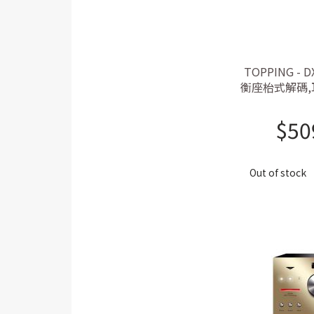
TOPPING - 
衡座枱式解碼,耳
4-pin, 4.
ES9038PRO 
$
50
輸入, aptX 
Out of stock