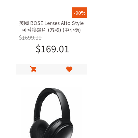
-90%
美國 BOSE Lenses Alto Style
可替換鏡片 (方款) (中小碼)
**Bose Frames Alto 眼鏡 (中小
$
1699.00
碼) 專用**
$
169.01