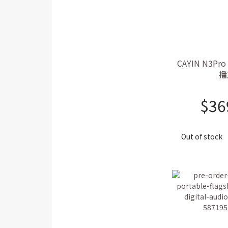
CAYIN N3
播
$
36
Out of stock