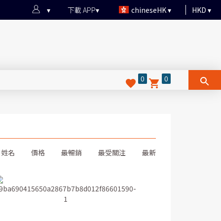
下載 APP
chineseHK
HKD
0
0
姓名
價格
最暢銷
最受關注
最新