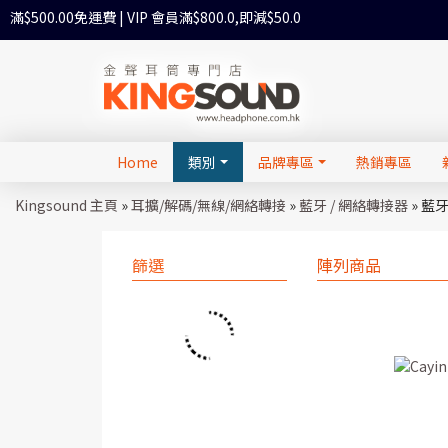
滿$500.00免運費 | VIP 會員滿$800.0,即減$50.0
Home
類別
品牌專區
熱銷專區
Kingsound 主頁
»
耳擴/解碼/無線/網絡轉接
»
藍牙 / 網絡轉接器
»
藍牙
篩選
陣列商品